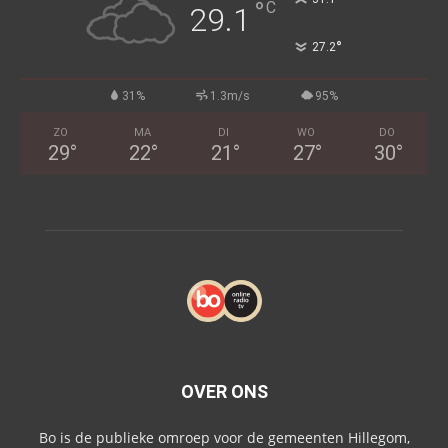
°
C
29.1
°
27.2
31%
1.3m/s
95%
ZO
MA
DI
WO
DO
29
°
22
°
21
°
27
°
30
°
OVER ONS
Bo is de publieke omroep voor de gemeenten Hillegom,