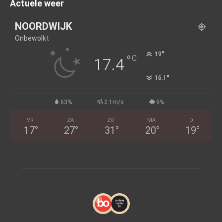
Actuele weer
NOORDWIJK
Onbewolkt
°
19
°
C
17.4
°
16.1
63%
2.1m/s
9%
VR
ZA
ZO
MA
DI
17
°
27
°
31
°
20
°
19
°