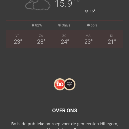
°
15.9
°
15
82%
3m/s
66%
VR
ZA
ZO
MA
DI
23
°
28
°
24
°
23
°
21
°
OVER ONS
Bo is de publieke omroep voor de gemeenten Hillegom,