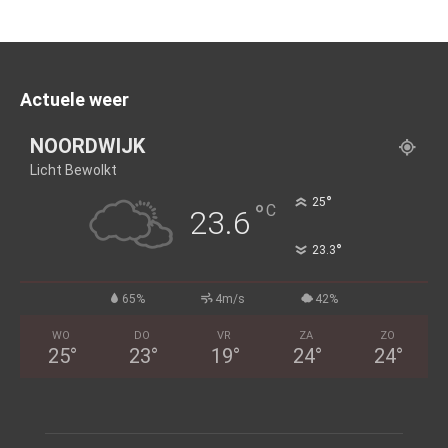
Actuele weer
NOORDWIJK
Licht Bewolkt
°
25
°
C
23.6
°
23.3
65%
4m/s
42%
WO
DO
VR
ZA
ZO
25
°
23
°
19
°
24
°
24
°