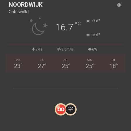
NOORDWIJK
Onbewolkt
°
17.8
°
C
16.7
°
15.5
74%
3.6m/s
6%
VR
ZA
ZO
MA
DI
23
°
27
°
25
°
25
°
18
°