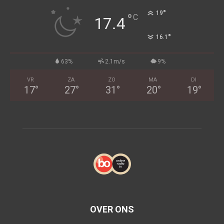
°
19
°
C
17.4
°
16.1
63%
2.1m/s
9%
VR
ZA
ZO
MA
DI
17
°
27
°
31
°
20
°
19
°
OVER ONS