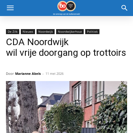
De Zilk
Nieuws
Noordwijk
Noordwijkerhout
Politiek
CDA Noordwijk
wil vrije doorgang op trottoirs
Door
Marianne Abels
-
11 mei 2026