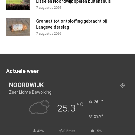
Lisse en Noordwijk spelen buitenshuis
7 augustus 2026
Granaat tot ontploffing gebracht bij
Langevelderslag
7 augustus 2026
Actuele weer
NOORDWIJK
Zeer Lichte Bewolking
°
26.1
°
C
25.3
°
23.9
42%
0.5m/s
15%