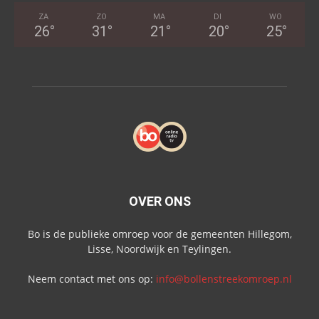
ZA
ZO
MA
DI
WO
26
°
31
°
21
°
20
°
25
°
OVER ONS
Bo is de publieke omroep voor de gemeenten Hillegom,
Lisse, Noordwijk en Teylingen.
Neem contact met ons op:
info@bollenstreekomroep.nl