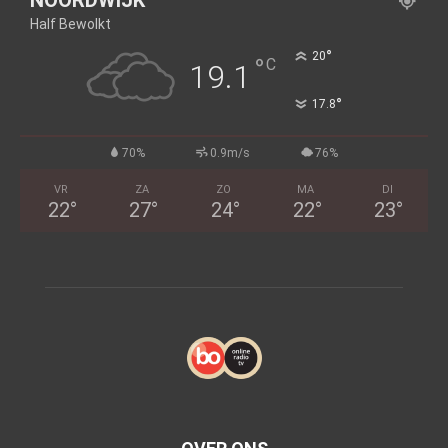
NOORDWIJK
Half Bewolkt
°
20
°
C
19.1
°
17.8
70%
0.9m/s
76%
VR
ZA
ZO
MA
DI
22
°
27
°
24
°
22
°
23
°