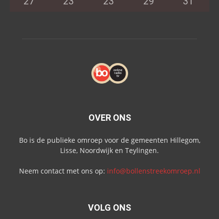
27
°
23
°
23
°
29
°
31
°
OVER ONS
Bo is de publieke omroep voor de gemeenten Hillegom,
Lisse, Noordwijk en Teylingen.
Neem contact met ons op:
info@bollenstreekomroep.nl
VOLG ONS