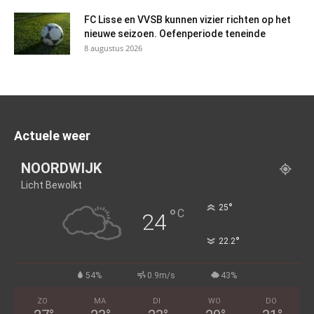
FC Lisse en VVSB kunnen vizier richten op het
nieuwe seizoen. Oefenperiode teneinde
8 augustus 2026
Actuele weer
NOORDWIJK
Licht Bewolkt
°
25
°
C
24
°
22.2
54%
0.9m/s
43%
ZO
MA
DI
WO
DO