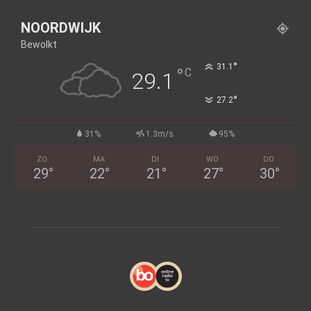
NOORDWIJK
Bewolkt
°
31.1
°
C
29.1
°
27.2
31%
1.3m/s
95%
ZO
MA
DI
WO
DO
29
°
22
°
21
°
27
°
30
°