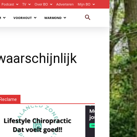
Podcast
TV
Over BO
Adverteren
Mijn BO
M
VOORHOUT
WARMOND
waarschijnlijk
Reclame