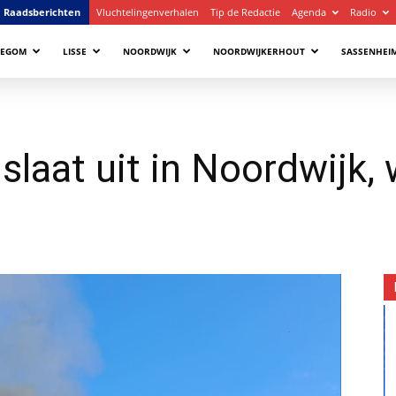
Raadsberichten
Vluchtelingenverhalen
Tip de Redactie
Agenda
Radio
LEGOM
LISSE
NOORDWIJK
NOORDWIJKERHOUT
SASSENHEI
laat uit in Noordwijk, 