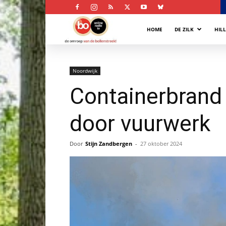
Bollenstreek
HOME
DE ZILK
HIL
Omroep
Noordwijk
Containerbrand s
door vuurwerk
Door
Stijn Zandbergen
-
27 oktober 2024