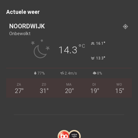
Actuele weer
NOORDWIJK
Onbewolkt
°
16.1
°
C
14.3
°
13.3
77%
2.4m/s
8%
ZA
ZO
MA
DI
WO
27
°
31
°
20
°
19
°
15
°