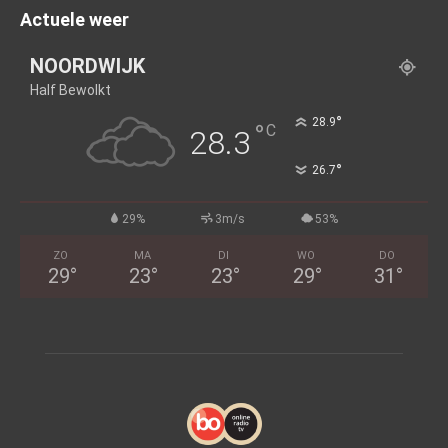
Actuele weer
NOORDWIJK
Half Bewolkt
°
28.9
°
C
28.3
°
26.7
29%
3m/s
53%
ZO
MA
DI
WO
DO
29
°
23
°
23
°
29
°
31
°