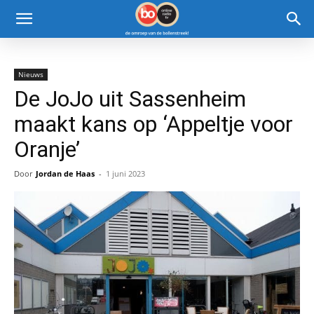
Nieuws
De JoJo uit Sassenheim
maakt kans op ‘Appeltje voor
Oranje’
Door
Jordan de Haas
-
1 juni 2023