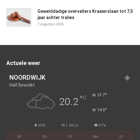
Gewelddadige overvallers Kraaierslaan tot 7,5
jaar achter tralies
7 augustus 2026
Actuele weer
NOORDWIJK
Half Bewolkt
°
21.7
°
C
20.2
°
19.5
60%
1.3m/s
67%
VR
ZA
ZO
MA
DI