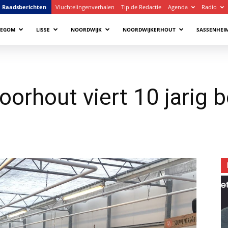
Raadsberichten
Vluchtelingenverhalen
Tip de Redactie
Agenda
Radio
LEGOM
LISSE
NOORDWIJK
NOORDWIJKERHOUT
SASSENHEI
Voorhout viert 10 jarig