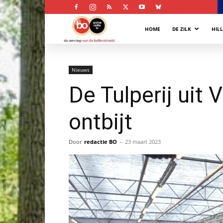
Bollenstreek
HOME
DE ZILK
HIL
Omroep
Nieuws
De Tulperij uit 
ontbijt
Door
redactie BO
-
23 maart 2023