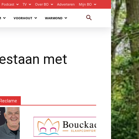
Podcast
TV
Over BO
Adverteren
Mijn BO
M
VOORHOUT
WARMOND
 bestaan met
Reclame