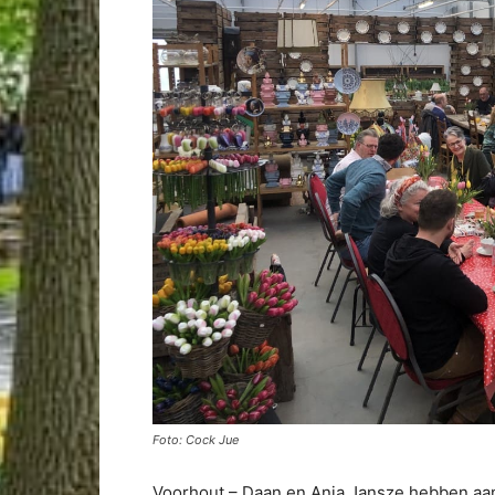
Foto: Cock Jue
Voorhout – Daan en Anja Jansze hebben aa