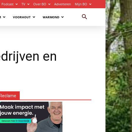
Podcast
TV
Over BO
Adverteren
Mijn BO
M
VOORHOUT
WARMOND
drijven en
Reclame