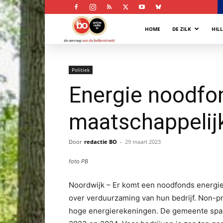
Bollenstreek
HOME
DE ZILK
HIL
Omroep
Politiek
Energie noodfon
maatschappelijk
Door
redactie BO
-
29 maart 2023
foto PB
Noordwijk – Er komt een noodfonds energi
over verduurzaming van hun bedrijf. Non-pro
hoge energierekeningen. De gemeente spant