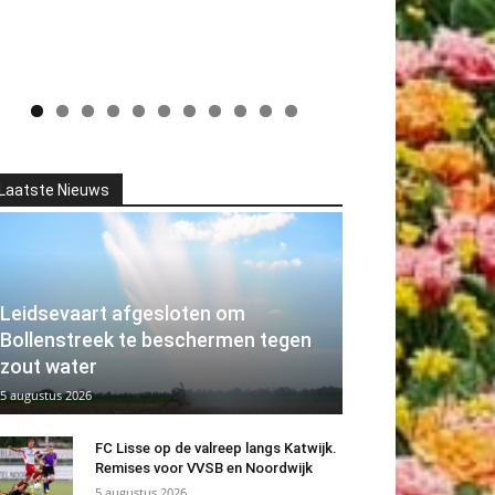
Laatste Nieuws
Leidsevaart afgesloten om
Bollenstreek te beschermen tegen
zout water
5 augustus 2026
FC Lisse op de valreep langs Katwijk.
Remises voor VVSB en Noordwijk
5 augustus 2026