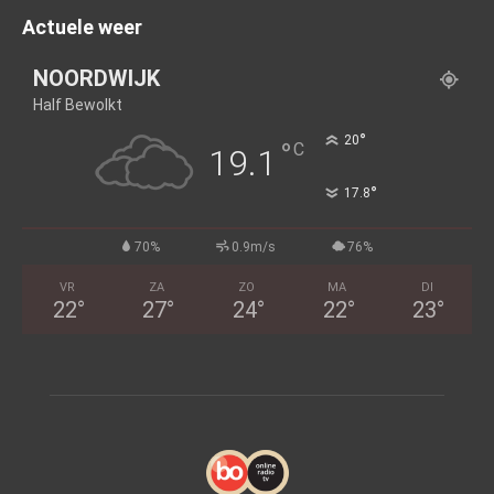
Actuele weer
NOORDWIJK
Half Bewolkt
°
20
°
C
19.1
°
17.8
70%
0.9m/s
76%
VR
ZA
ZO
MA
DI
22
°
27
°
24
°
22
°
23
°