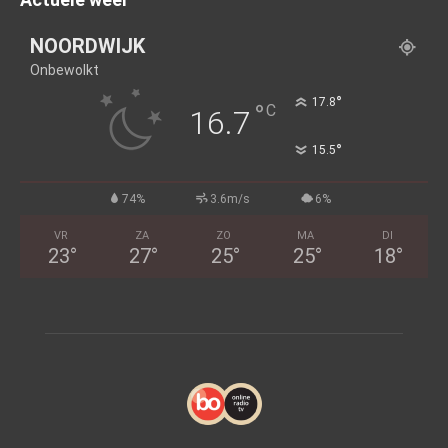
NOORDWIJK
Onbewolkt
°
17.8
°
C
16.7
°
15.5
74%
3.6m/s
6%
VR
ZA
ZO
MA
DI
23
°
27
°
25
°
25
°
18
°