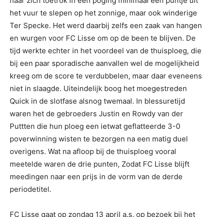
naar zich toetrok in een poging minimaal een puntje uit
het vuur te slepen op het zonnige, maar ook winderige
Ter Specke. Het werd daarbij zelfs een zaak van hangen
en wurgen voor FC Lisse om op de been te blijven. De
tijd werkte echter in het voordeel van de thuisploeg, die
bij een paar sporadische aanvallen wel de mogelijkheid
kreeg om de score te verdubbelen, maar daar eveneens
niet in slaagde. Uiteindelijk boog het moegestreden
Quick in de slotfase alsnog twemaal. In blessuretijd
waren het de gebroeders Justin en Rowdy van der
Puttten die hun ploeg een ietwat geflatteerde 3-0
poverwinning wisten te bezorgen na een matig duel
overigens. Wat na afloop bij de thuisploeg vooral
meetelde waren de drie punten, Zodat FC Lisse blijft
meedingen naar een prijs in de vorm van de derde
periodetitel.
FC Lisse gaat op zondag 13 april a.s. op bezoek bij het