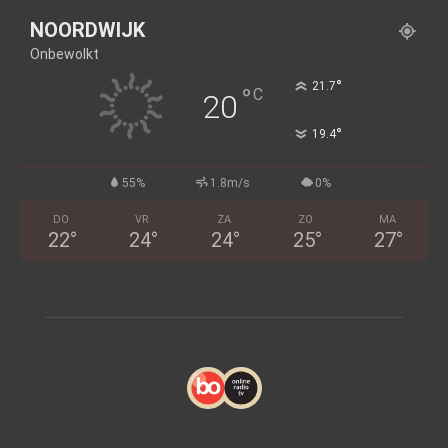
NOORDWIJK
Onbewolkt
°
21.7
°
C
20
°
19.4
55%
1.8m/s
0%
DO
VR
ZA
ZO
MA
22
°
24
°
24
°
25
°
27
°