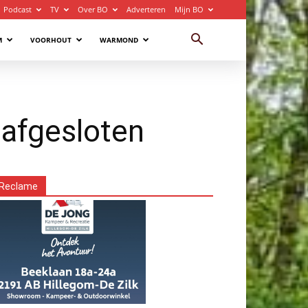
Podcast
TV
Over BO
Adverteren
Mijn BO
M
VOORHOUT
WARMOND
s afgesloten
Reclame