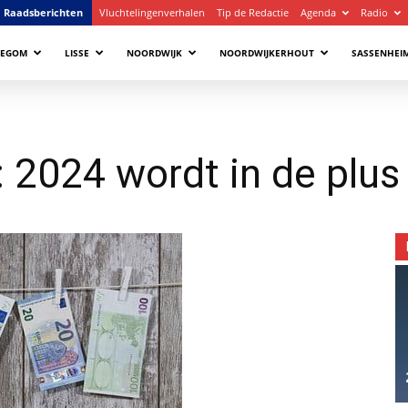
Raadsberichten
Vluchtelingenverhalen
Tip de Redactie
Agenda
Radio
LEGOM
LISSE
NOORDWIJK
NOORDWIJKERHOUT
SASSENHEI
: 2024 wordt in de plu