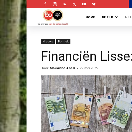
Bollenstreek
HOME
DE ZILK
HIL
Omroep
Nieuws
Politiek
Financiën Lisse
Door
Marianne Abels
-
27 mei 2025