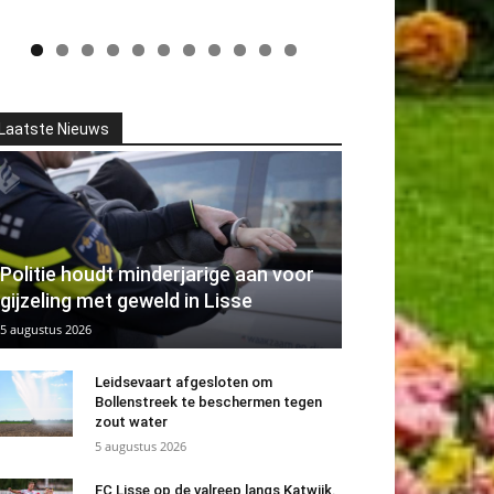
Laatste Nieuws
Politie houdt minderjarige aan voor
gijzeling met geweld in Lisse
5 augustus 2026
Leidsevaart afgesloten om
Bollenstreek te beschermen tegen
zout water
5 augustus 2026
FC Lisse op de valreep langs Katwijk.