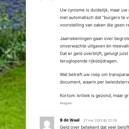
Uw cynisme is duidelijk, maar uw 
niet automatisch dat “burgers te v
voorstelling van zaken die geen r
Jaarrekeningen gaan over begrot
onverwachte uitgaven én meevall
Dat er geld overblijft, getuigt juis
teruglopende rijksbijdragen.
Wat betreft uw roep om transpara
document, waarin per beleidsterre
Kortom: kritiek is gezond, maar gra
Reageer
B de Waal
27 mei 2025 Bij 22:28
Geld over betekent dat veel belofte