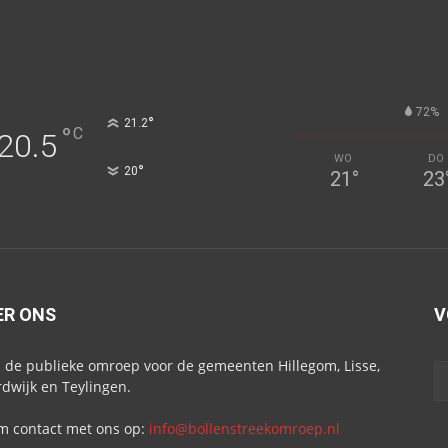
72%
°
21.2
°
C
20.5
WO
DO
°
20
21
°
23
ER ONS
V
s de publieke omroep voor de gemeenten Hillegom, Lisse,
dwijk en Teylingen.
 contact met ons op:
info@bollenstreekomroep.nl