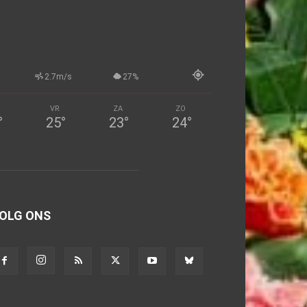
2.7m/s
27%
VR
ZA
ZO
°
25
°
23
°
24
°
OLG ONS