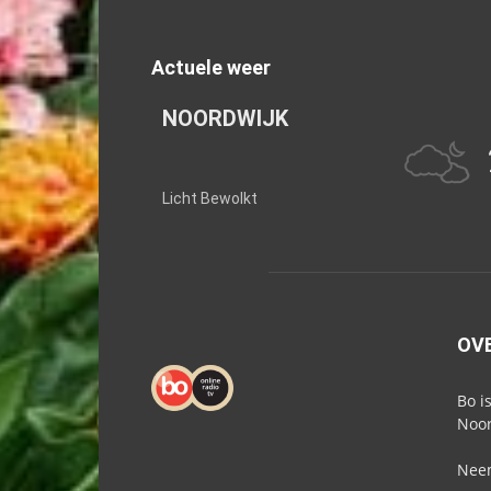
Actuele weer
NOORDWIJK
Licht Bewolkt
OV
Bo i
Noor
Neem