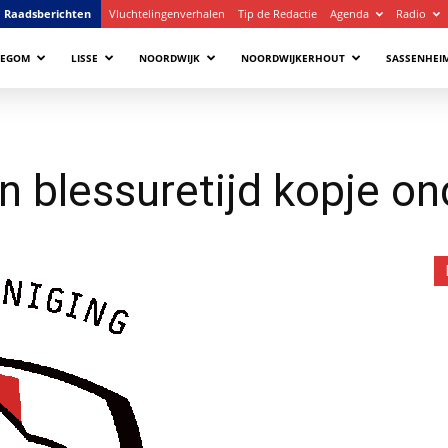
Raadsberichten
Vluchtelingenverhalen
Tip de Redactie
Agenda
Radio
LEGOM
LISSE
NOORDWIJK
NOORDWIJKERHOUT
SASSENHEI
n blessuretijd kopje on