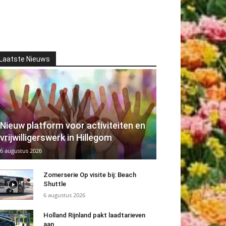
Laatste Nieuws
Nieuw platform voor activiteiten en
vrijwilligerswerk in Hillegom
6 augustus 2026
Zomerserie Op visite bij: Beach
Shuttle
6 augustus 2026
Holland Rijnland pakt laadtarieven
aan