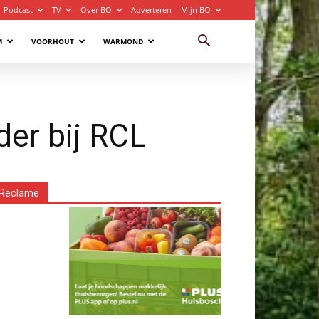
Podcast
TV
Over BO
Adverteren
Mijn BO
M
VOORHOUT
WARMOND
der bij RCL
Reclame