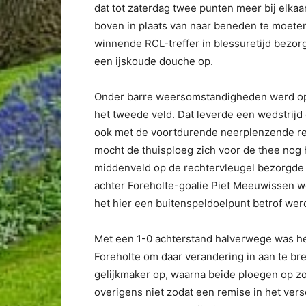
dat tot zaterdag twee punten meer bij elk
boven in plaats van naar beneden te moeten 
winnende RCL-treffer in blessuretijd bezor
een ijskoude douche op.
Onder barre weersomstandigheden werd op 
het tweede veld. Dat leverde een wedstrijd 
ook met de voortdurende neerplenzende reg
mocht de thuisploeg zich voor de thee nog
middenveld op de rechtervleugel bezorgde 
achter Foreholte-goalie Piet Meeuwissen w
het hier een buitenspeldoelpunt betrof wer
Met een 1-0 achterstand halverwege was he
Foreholte om daar verandering in aan te br
gelijkmaker op, waarna beide ploegen op zo
overigens niet zodat een remise in het versc