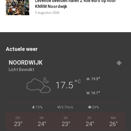
Levende beelden halen 2.458 euro op voor
KNRM Noordwijk
5 augustus 2026
Actuele weer
NOORDWIJK
Licht Bewolkt
°
19.5
°
C
17.5
°
16.1
73%
5.7m/s
29%
DO
VR
ZA
ZO
MA
23
°
24
°
23
°
24
°
26
°