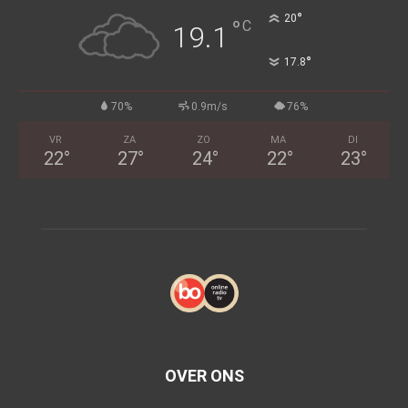
°
20
°
C
19.1
°
17.8
70%
0.9m/s
76%
VR
ZA
ZO
MA
DI
22
°
27
°
24
°
22
°
23
°
OVER ONS