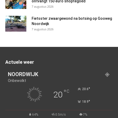
ontvangt 150 euro shoptegoed
7 augustus 2026
Fietsster zwaargewond na botsing op Gooweg
Noordwijk
7 augustus 2026
Actuele weer
NOORDWIJK
Onbewolkt
°
20.6
°
C
20
°
18.9
64%
0.5m/s
7%