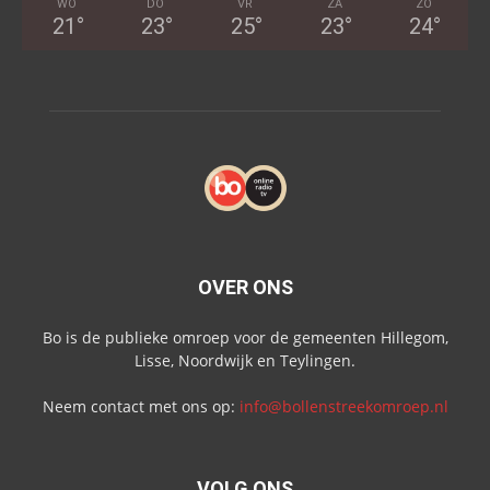
WO
DO
VR
ZA
ZO
21
°
23
°
25
°
23
°
24
°
OVER ONS
Bo is de publieke omroep voor de gemeenten Hillegom,
Lisse, Noordwijk en Teylingen.
Neem contact met ons op:
info@bollenstreekomroep.nl
VOLG ONS