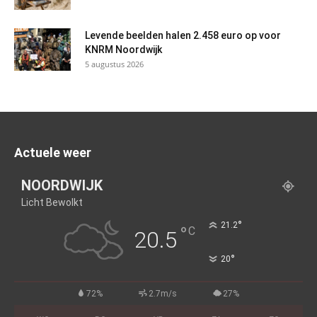
Levende beelden halen 2.458 euro op voor
KNRM Noordwijk
5 augustus 2026
Actuele weer
NOORDWIJK
Licht Bewolkt
°
21.2
°
C
20.5
°
20
72%
2.7m/s
27%