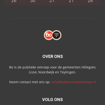
26
°
30
°
21
°
21
°
26
°
OVER ONS
Bo is de publieke omroep voor de gemeenten Hillegom,
Lisse, Noordwijk en Teylingen.
Neem contact met ons op:
info@bollenstreekomroep.nl
VOLG ONS