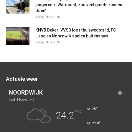
jongeren in Warmond, zou veel goeds kunnen
doen’
8 augustus 2026
KNVB Beker: VVSB loot thuiswedstrijd, FC
Lisse en Noordwijk spelen buitenshuis
7 augustus 2026
Actuele weer
NOORDWIJK
Licht Bewolkt
°
25
°
C
24.2
°
22.8