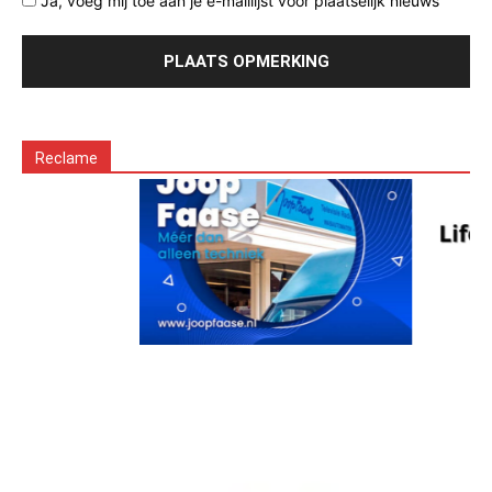
Ja, voeg mij toe aan je e-maillijst voor plaatselijk nieuws
Reclame