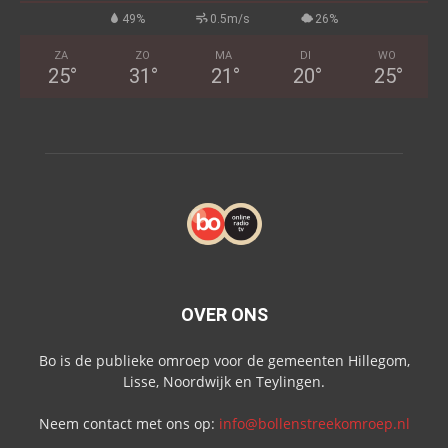
49%
0.5m/s
26%
ZA
ZO
MA
DI
WO
25
°
31
°
21
°
20
°
25
°
OVER ONS
Bo is de publieke omroep voor de gemeenten Hillegom,
Lisse, Noordwijk en Teylingen.
Neem contact met ons op:
info@bollenstreekomroep.nl