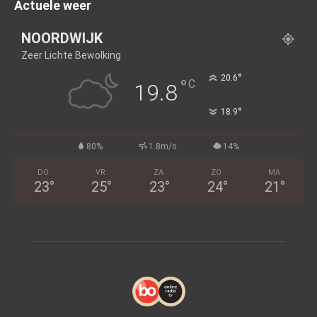
Actuele weer
NOORDWIJK
Zeer Lichte Bewolking
°
20.6
°
C
19.8
°
18.9
80%
1.8m/s
14%
DO
VR
ZA
ZO
MA
23
°
25
°
23
°
24
°
21
°