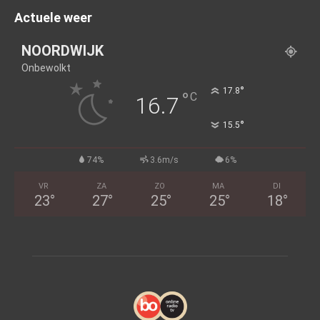
Actuele weer
NOORDWIJK
Onbewolkt
°
17.8
°
C
16.7
°
15.5
74%
3.6m/s
6%
VR
ZA
ZO
MA
DI
23
°
27
°
25
°
25
°
18
°