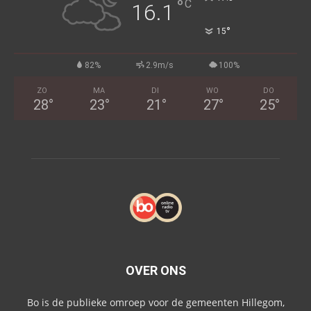
°
C
16.1
°
15
82%
2.9m/s
100%
ZO
MA
DI
WO
DO
28
°
23
°
21
°
27
°
25
°
OVER ONS
Bo is de publieke omroep voor de gemeenten Hillegom,