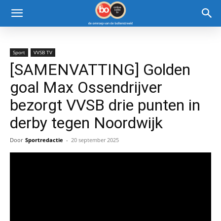
Sport
VVSB TV
[SAMENVATTING] Golden
goal Max Ossendrijver
bezorgt VVSB drie punten in
derby tegen Noordwijk
Door
Sportredactie
-
20 september 2025