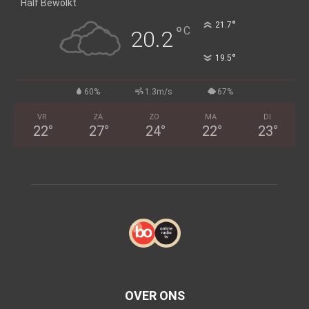
Half Bewolkt
°
21.7
°
C
20.2
°
19.5
60%
1.3m/s
67%
VR
ZA
ZO
MA
DI
22
°
27
°
24
°
22
°
23
°
OVER ONS