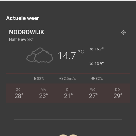
Actuele weer
NOORDWIJK
Half Bewolkt
°
16.7
°
C
14.7
°
13.9
82%
2.5m/s
82%
ZO
MA
DI
WO
DO
28
°
23
°
21
°
27
°
29
°