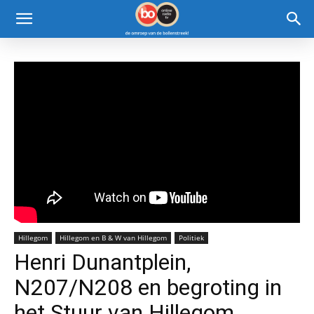
Hillegom
Hillegom en B & W van Hillegom
Politiek
Henri Dunantplein,
N207/N208 en begroting in
het Stuur van Hillegom