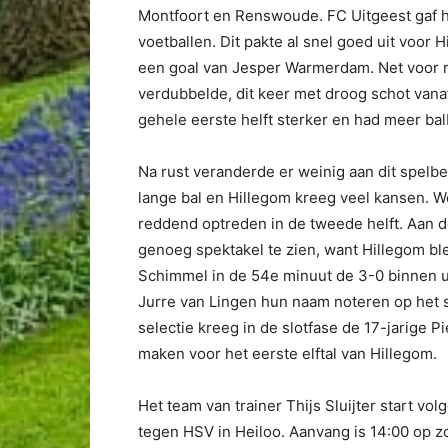
Montfoort en Renswoude. FC Uitgeest gaf het
voetballen. Dit pakte al snel goed uit voor 
een goal van Jesper Warmerdam. Net voor 
verdubbelde, dit keer met droog schot vana
gehele eerste helft sterker en had meer bal
Na rust veranderde er weinig aan dit spelbe
lange bal en Hillegom kreeg veel kansen. 
reddend optreden in de tweede helft. Aan 
genoeg spektakel te zien, want Hillegom bl
Schimmel in de 54e minuut de 3-0 binnen u
Jurre van Lingen hun naam noteren op het 
selectie kreeg in de slotfase de 17-jarige 
maken voor het eerste elftal van Hillegom.
Het team van trainer Thijs Sluijter start vo
tegen HSV in Heiloo. Aanvang is 14:00 op z