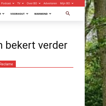
Podcast
TV
Over BO
Adverteren
Mijn BO
M
VOORHOUT
WARMOND
n bekert verder
Reclame