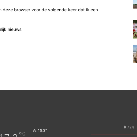
n deze browser voor de volgende keer dat ik een
elijk nieuws
72%
°
18.3
°
C