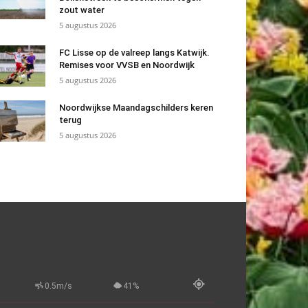
zout water
5 augustus 2026
FC Lisse op de valreep langs Katwijk.
Remises voor VVSB en Noordwijk
5 augustus 2026
Noordwijkse Maandagschilders keren
terug
5 augustus 2026
0.5m/s
41%