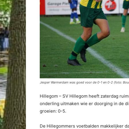
Jesper Warmerdam was goed voor de 0-1 en 0-2 (foto: Boud
Hillegom – SV Hillegom heeft zaterdag rui
onderling uitmaken wie er doorging in de di
groeien: 0-5.
De Hillegommers voetbalden makkelijker da