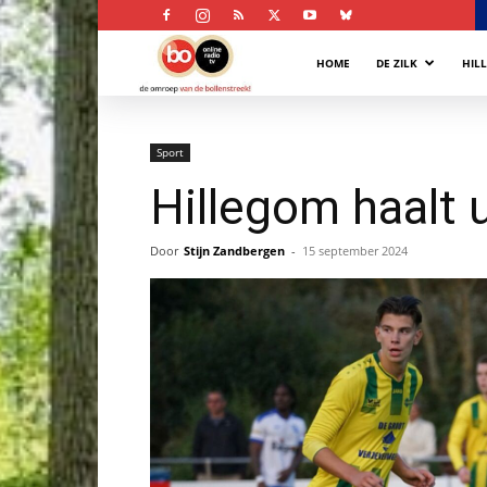
Bollenstreek
HOME
DE ZILK
HIL
Omroep
Sport
Hillegom haalt 
Door
Stijn Zandbergen
-
15 september 2024