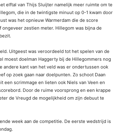
 elftal van Thijs Sluijter namelijk meer ruimte om te
Hillegom, die in de twintigste minuut op 0-1 kwam door
rust was het opnieuw Warmerdam die de score
f ongeveer zestien meter. Hillegom was bijna de
bezit.
eld. Uitgeest was veroordeeld tot het spelen van de
Wel moest doelman Haggerty bij de Hillegommers nog
de andere kant van het veld was er ondertussen ook
eef op zoek gaan naar doelpunten. Zo schoot Daan
it een scrimmage en lieten ook Niels van Veen en
scorebord. Door de ruime voorsprong en een krappe
Pieter de Vreugd de mogelijkheid om zijn debuut te
lgende week aan de competitie. De eerste wedstrijd is
ondag.