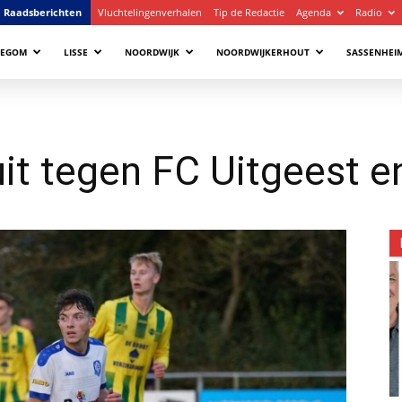
Raadsberichten
Vluchtelingenverhalen
Tip de Redactie
Agenda
Radio
LEGOM
LISSE
NOORDWIJK
NOORDWIJKERHOUT
SASSENHEI
uit tegen FC Uitgeest e