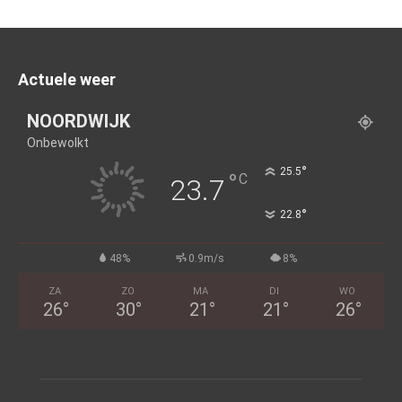
Actuele weer
NOORDWIJK
Onbewolkt
°
25.5
°
C
23.7
°
22.8
48%
0.9m/s
8%
ZA
ZO
MA
DI
WO
26
°
30
°
21
°
21
°
26
°