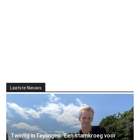
Laatste Nieuws
Twintig in Teylingen: ‘Een stamkroeg voor