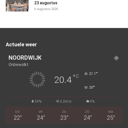
23 augustus
6 augustus 2026
Actuele weer
NOORDWIJK
Onbewolkt
°
21.1
°
C
20.4
°
20
59%
2.2m/s
5%
DO
VR
ZA
ZO
MA
22
°
24
°
23
°
24
°
25
°