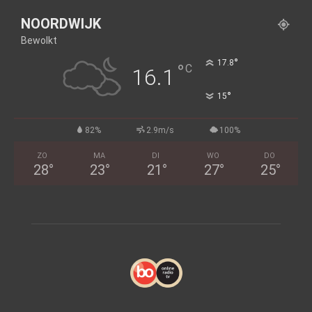
NOORDWIJK
Bewolkt
°
17.8
°
C
16.1
°
15
82%
2.9m/s
100%
ZO
MA
DI
WO
DO
28
°
23
°
21
°
27
°
25
°