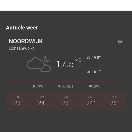
Actuele weer
NOORDWIJK
Licht Bewolkt
°
19.5
°
C
17.5
°
16.1
73%
5.7m/s
29%
DO
VR
ZA
ZO
MA
23
°
24
°
23
°
24
°
26
°