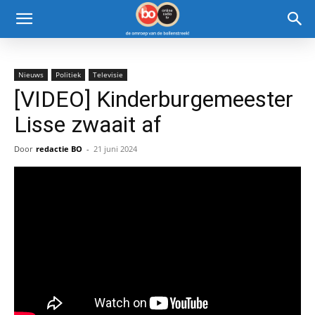
Nieuws
Politiek
Televisie
[VIDEO] Kinderburgemeester
Lisse zwaait af
Door
redactie BO
-
21 juni 2024