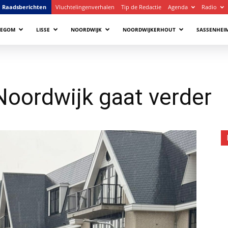
Raadsberichten
Vluchtelingenverhalen
Tip de Redactie
Agenda
Radio
LEGOM
LISSE
NOORDWIJK
NOORDWIJKERHOUT
SASSENHEI
Noordwijk gaat verder