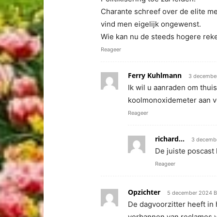
Charante schreef over de elite m
vind men eigelijk ongewenst.
Wie kan nu de steeds hogere rek
Reageer
Ferry Kuhlmann
3 december
Ik wil u aanraden om thuis
koolmonoxidemeter aan ve
Reageer
richard...
3 decembe
De juiste poscast 
Reageer
Opzichter
5 december 2024 Bi
De dagvoorzitter heeft in
verbannen van reclames v