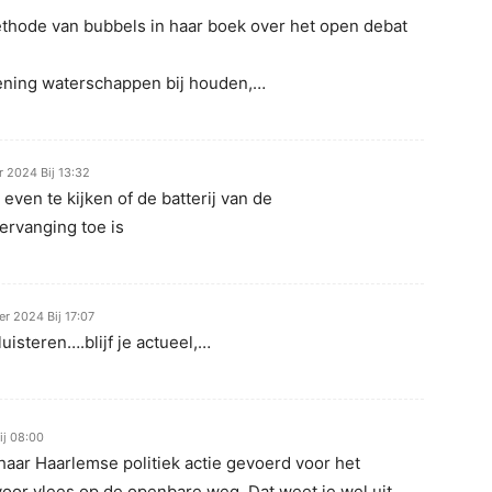
ethode van bubbels in haar boek over het open debat
ening waterschappen bij houden,…
 2024 Bij 13:32
 even te kijken of de batterij van de
rvanging toe is
r 2024 Bij 17:07
luisteren….blijf je actueel,…
j 08:00
 haar Haarlemse politiek actie gevoerd voor het
oor vlees op de openbare weg. Dat weet je wel uit