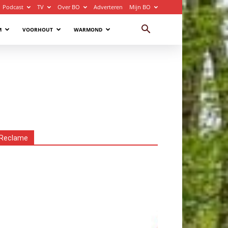
Podcast
TV
Over BO
Adverteren
Mijn BO
M
VOORHOUT
WARMOND
Reclame