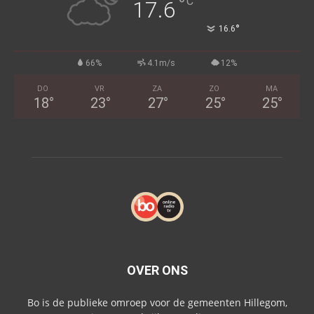
°
C
17.6
°
16.6
66%
4.1m/s
12%
DO
VR
ZA
ZO
MA
18
°
23
°
27
°
25
°
25
°
OVER ONS
Bo is de publieke omroep voor de gemeenten Hillegom,