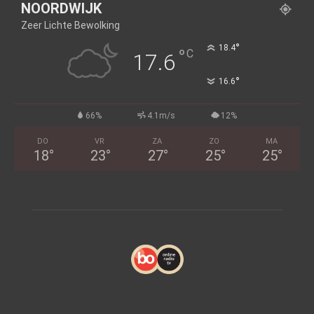
NOORDWIJK
Zeer Lichte Bewolking
°
18.4
°
C
17.6
°
16.6
66%
4.1m/s
12%
DO
VR
ZA
ZO
MA
18
°
23
°
27
°
25
°
25
°