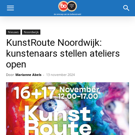
Nieuws
Noordwijk
KunstRoute Noordwijk:
kunstenaars stellen ateliers
open
Door
Marianne Abels
-
13 november 2024