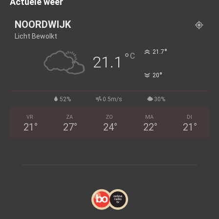
Actuele weer
NOORDWIJK
Licht Bewolkt
°
21.7
°
C
21.1
°
20
52%
0.5m/s
30%
VR
ZA
ZO
MA
DI
21
°
27
°
24
°
22
°
21
°