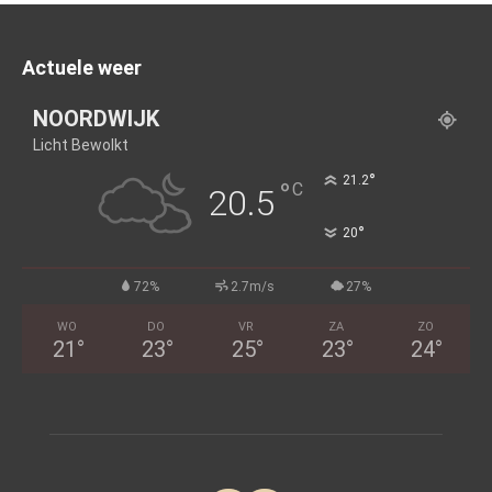
Actuele weer
NOORDWIJK
Licht Bewolkt
°
21.2
°
C
20.5
°
20
72%
2.7m/s
27%
WO
DO
VR
ZA
ZO
21
°
23
°
25
°
23
°
24
°