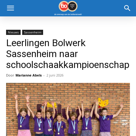
Nieuws
Sassenheim
Leerlingen Bolwerk
Sassenheim naar
schoolschaakkampioenschap
Door
Marianne Abels
-
2 juni 2026