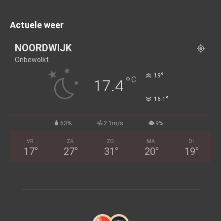
Actuele weer
NOORDWIJK
Onbewolkt
°
19
°
C
17.4
°
16.1
63%
2.1m/s
9%
VR
ZA
ZO
MA
DI
17
°
27
°
31
°
20
°
19
°