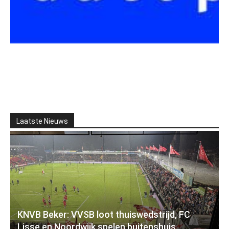
Laatste Nieuws
KNVB Beker: VVSB loot thuiswedstrijd, FC
Lisse en Noordwijk spelen buitenshuis