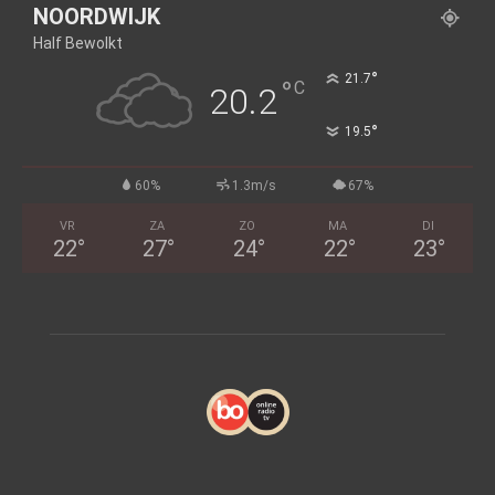
NOORDWIJK
Half Bewolkt
°
21.7
°
C
20.2
°
19.5
60%
1.3m/s
67%
VR
ZA
ZO
MA
DI
22
°
27
°
24
°
22
°
23
°