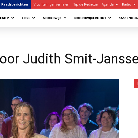
Raadsberichten
Vluchtelingenverhalen
Tip de Redactie
Agenda
Radio
LEGOM
LISSE
NOORDWIJK
NOORDWIJKERHOUT
SASSENHEI
voor Judith Smit-Jansse