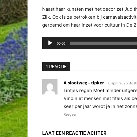
Naast haar kunsten met het decor zet Judith
Zilk. Ook is ze betrokken bij carnavalsactiv
geroemd om haar inzet voor cultuur in De Zi
Audiospeler
00:00
1 REACTIE
A slootweg - tipker
6 april 2025 Bij 1
Lintjes regen Moet minder uitgere
Vind niet mensen met titels als b
keer per jaar wordt je in het zonne
Reageer
LAAT EEN REACTIE ACHTER