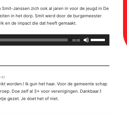
 Smit-Janssen zich ook al jaren in voor de jeugd in De
iteiten in het dorp. Smit werd door de burgemeester
lk en de impact die dat heeft gemaakt.
Gebruik
00:00
Omhoog/Omlaag
pijltoetsen
om
het
volume
0:42
te
ikt worden.! Ik gun het haar. Voor de gemeente schap
verhogen
eroep. Doe zelf al 3× voor verenigingen. Dankbaar.1
of
tje gezet. Je doet het of niet.
te
verlagen.