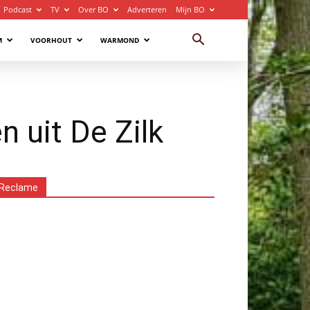
Podcast
TV
Over BO
Adverteren
Mijn BO
M
VOORHOUT
WARMOND
n uit De Zilk
Reclame