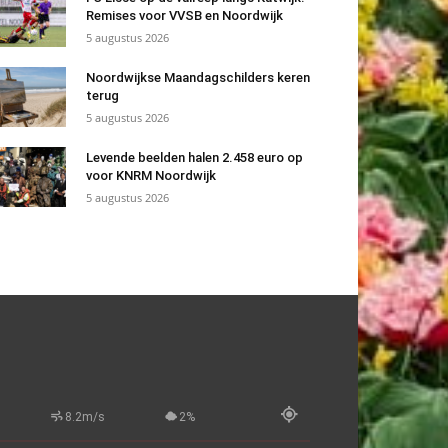
Remises voor VVSB en Noordwijk
5 augustus 2026
Noordwijkse Maandagschilders keren
terug
5 augustus 2026
Levende beelden halen 2.458 euro op
voor KNRM Noordwijk
5 augustus 2026
8.2m/s
2%