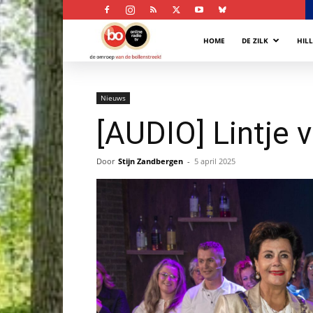
Bollenstreek
HOME
DE ZILK
HIL
Omroep
Nieuws
[AUDIO] Lintje 
Door
Stijn Zandbergen
-
5 april 2025