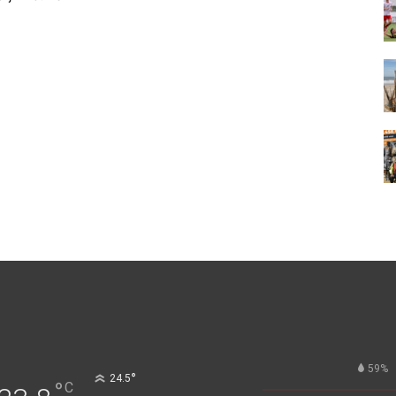
59%
°
24.5
°
C