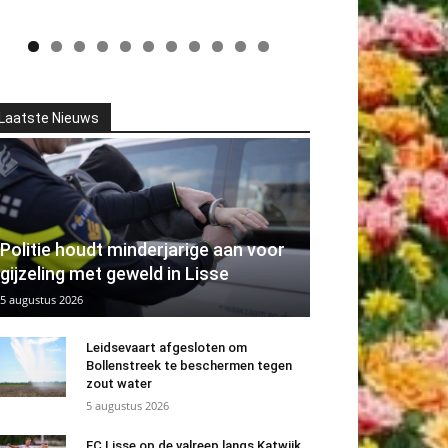
Laatste Nieuws
Politie houdt minderjarige aan voor
gijzeling met geweld in Lisse
5 augustus 2026
Leidsevaart afgesloten om
Bollenstreek te beschermen tegen
zout water
5 augustus 2026
FC Lisse op de valreep langs Katwijk.