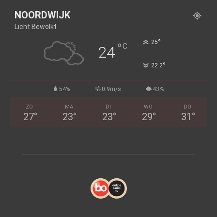
NOORDWIJK
Licht Bewolkt
°
25
°
C
24
°
22.2
54%
0.9m/s
43%
ZO
MA
DI
WO
DO
27
°
23
°
23
°
29
°
31
°