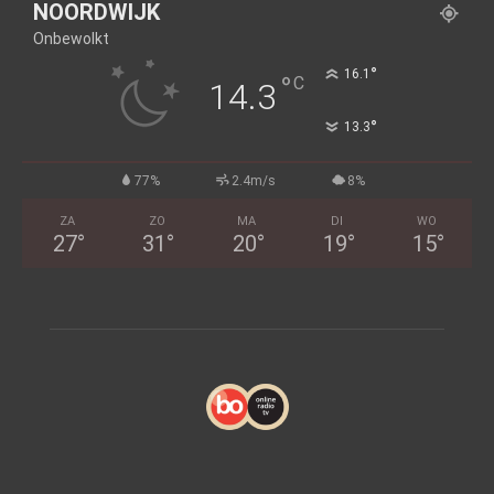
NOORDWIJK
Onbewolkt
°
16.1
°
C
14.3
°
13.3
77%
2.4m/s
8%
ZA
ZO
MA
DI
WO
27
°
31
°
20
°
19
°
15
°