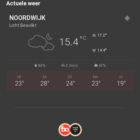
Actuele weer
NOORDWIJK
Licht Bewolkt
°
17.2
°
C
15.4
°
14.4
80%
3.2m/s
47%
VR
ZA
ZO
MA
DI
23
°
28
°
24
°
23
°
19
°