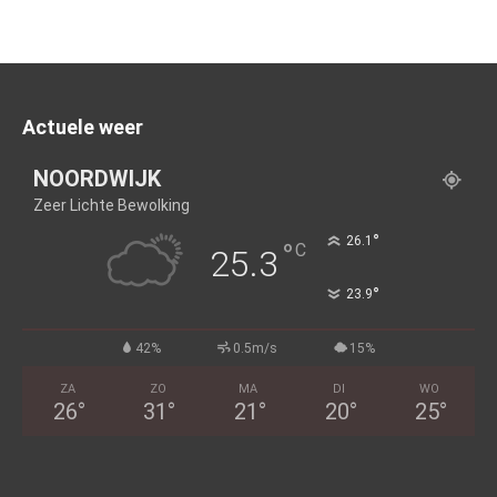
Actuele weer
NOORDWIJK
Zeer Lichte Bewolking
°
26.1
°
C
25.3
°
23.9
42%
0.5m/s
15%
ZA
ZO
MA
DI
WO
26
°
31
°
21
°
20
°
25
°